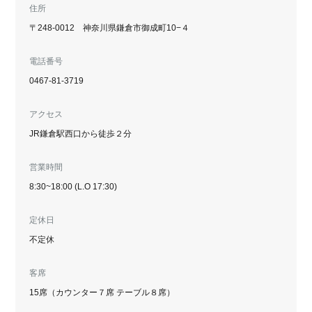
住所
〒248-0012 神奈川県鎌倉市御成町10−４
電話番号
0467-81-3719
アクセス
JR鎌倉駅西口から徒歩２分
営業時間
8:30~18:00 (L.O 17:30)
定休日
不定休
客席
15席（カウンター７席 テーブル８席）