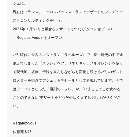
シェに。
現在はフランス、ヨーロッパのレストランでデザートのプロデュー
スとコンサルティングを行う。
2021年９月“パリと鎌倉をデザートでつなぐ”がコンセプトの
「Régalez-Vous」をオープン。
パリ時代に最古のレストラン『ラペルーズ』で、長い歴史の中で途
絶えてしまった「スフレ」をプラリネとキャラメルオレンジを使っ
て現代風に復刻。伝統を重んじながらも変化し続けるパリのガスト
ロノミーを鎌倉でアシェットデセールとして表現しています。今で
はアイコンとなった「復刻のスフレ」や、“いまここでしか食べる
ことのできない”デザートをどうぞ心ゆくまでお召し上がりくださ
い。
Régalez-Vous!
佐藤亮太郎